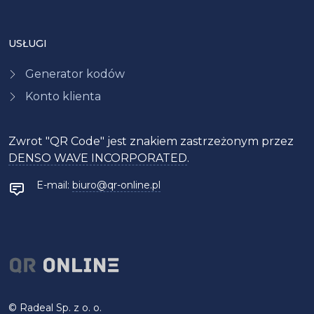
USŁUGI
Generator kodów
Konto klienta
Zwrot "QR Code" jest znakiem zastrzeżonym przez
DENSO WAVE INCORPORATED
.
E-mail:
biuro@qr-online.pl
©
Radeal
Sp. z o. o.