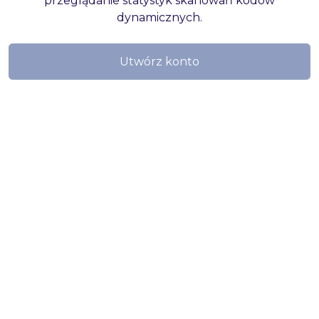
przeglądanie statystyk skanowań kodów
dynamicznych.
Utwórz konto