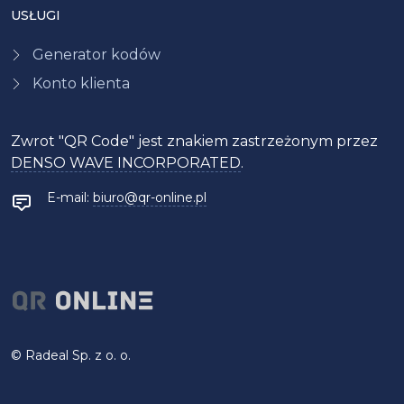
USŁUGI
Generator kodów
Konto klienta
Zwrot "QR Code" jest znakiem zastrzeżonym przez
DENSO WAVE INCORPORATED
.
E-mail:
biuro@qr-online.pl
©
Radeal
Sp. z o. o.